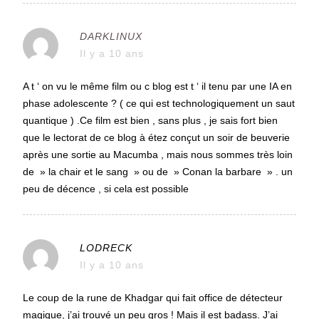
DARKLINUX
Il y a 10 ans
A t ‘ on vu le même film ou c blog est t ‘ il tenu par une IA en
phase adolescente ? ( ce qui est technologiquement un saut
quantique ) .Ce film est bien , sans plus , je sais fort bien
que le lectorat de ce blog à étez conçut un soir de beuverie
après une sortie au Macumba , mais nous sommes très loin
de » la chair et le sang » ou de » Conan la barbare » . un
peu de décence , si cela est possible
LODRECK
Il y a 10 ans
Le coup de la rune de Khadgar qui fait office de détecteur
magique, j’ai trouvé un peu gros ! Mais il est badass. J’ai