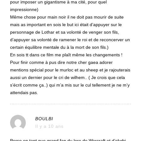
pour imposer un gigantisme à ma cité, pour quel
impressionne)
Même chose pour main noir il ne doit pas mourir de suite
mais as important en sois le but ici était d’appuyer sur le
personnage de Lothar et sa volonté de venger son fils,
d’appuyer sa volonté de ramener le roi et de reconcerver un
certain équilibre mentale du à la mort de son fils.)
En sois tt dans ce film me plaît même les changements !
Pour finir comme à pus dire notre cher gaea adorer
mentions spécial pour le murloc et au sheep et je rajouterais
aussi un dernier pour le cri de wilhem.. ( Je crois que cela
s’écrit comme ça..) qui m’a mis sur le cul tellement je ne m’y
attendais pas.
BOULBI
Il y a 10 ans
Perso en tant que grand fan du lore de Warcraft et d’olydri ,